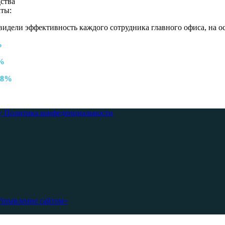
ства
аты:
видели эффективность каждого сотрудника главного офиса, на 
%
%
8%
у
Политика конфеденциальности
Управление сайтом»