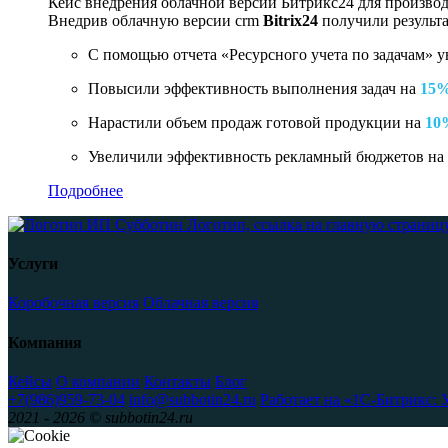
Кейс внедрения облачной версии Битрикс24 для производ
Внедрив облачную версии crm
Bitrix24
получили результ
С помощью отчета «Ресурсного учета по задачам» у
Повысили эффективность выполнения задач на
15
Нарастили объем продаж готовой продукции на
10
Увеличили эффективность рекламный бюджетов на
Подробнее
Логотип, ссылка на главную страниц
Услуги
Коробочная версия
Облачная версия
Компания
Кейсы
О компании
Контакты
Блог
+7(986)959-73-04
info@subbotin24.ru
Работает на «1С-Битрикс: 
2021 - 2026 © subbotin24.ru