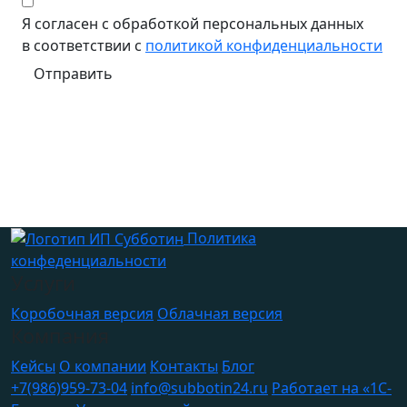
Я согласен с обработкой персональных данных
в соответствии с
политикой конфиденциальности
Отправить
Логотип, ссылка на главную с
Политика
конфеденциальности
Услуги
Коробочная версия
Облачная версия
Компания
Кейсы
О компании
Контакты
Блог
+7(986)959-73-04
info@subbotin24.ru
Работает на «1С-