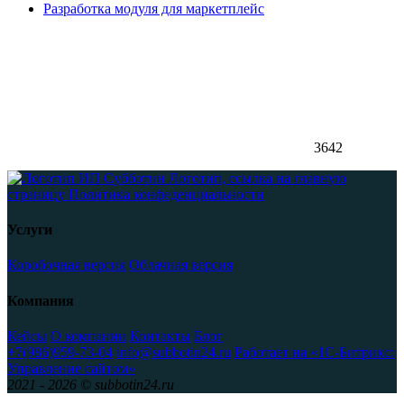
Разработка модуля для маркетплейс
3642
Логотип, ссылка на главную
страницу
Политика конфеденциальности
Услуги
Коробочная версия
Облачная версия
Компания
Кейсы
О компании
Контакты
Блог
+7(986)959-73-04
info@subbotin24.ru
Работает на «1С-Битрикс:
Управление сайтом»
2021 - 2026 © subbotin24.ru